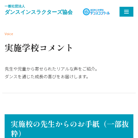
コ
ン
テ
Voice
ン
実施学校コメント
ツ
へ
ス
先生や児童から寄せられたリアルな声をご紹介。
キ
ダンスを通じた成長の喜びをお届けします。
ッ
プ
実施校の先生からのお手紙（一部抜
粋）