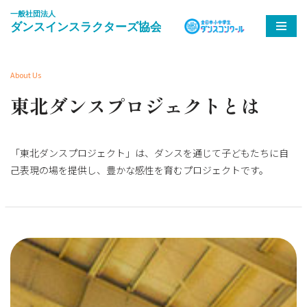
コ
ン
テ
About Us
ン
東北ダンスプロジェクトとは
ツ
へ
ス
「東北ダンスプロジェクト」は、ダンスを通じて子どもたちに自
キ
己表現の場を提供し、豊かな感性を育むプロジェクトです。
ッ
プ