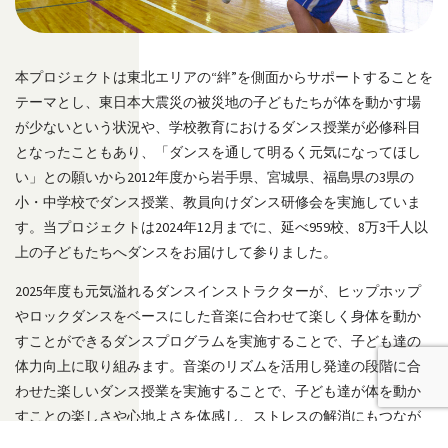
本プロジェクトは東北エリアの“絆”を側面からサポートすることを
テーマとし、東日本大震災の被災地の子どもたちが体を動かす場
が少ないという状況や、学校教育におけるダンス授業が必修科目
となったこともあり、「ダンスを通して明るく元気になってほし
い」との願いから2012年度から岩手県、宮城県、福島県の3県の
小・中学校でダンス授業、教員向けダンス研修会を実施していま
す。当プロジェクトは2024年12月までに、延べ959校、8万3千人以
上の子どもたちへダンスをお届けして参りました。
2025年度も元気溢れるダンスインストラクターが、ヒップホップ
やロックダンスをベースにした音楽に合わせて楽しく身体を動か
すことができるダンスプログラムを実施することで、子ども達の
体力向上に取り組みます。音楽のリズムを活用し発達の段階に合
わせた楽しいダンス授業を実施することで、子ども達が体を動か
すことの楽しさや心地よさを体感し、ストレスの解消にもつなが
るよう取り組んで参ります。